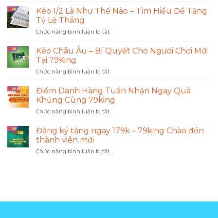
Độ
Kèo 1/2 Là Như Thế Nào – Tìm Hiểu Để Tăng
OnLine
Tỷ Lệ Thắng
–
Chức năng bình luận bị tắt
ở
Hướng
Kèo
Dẫn
1/2
Kèo Châu Âu – Bí Quyết Cho Người Chơi Mới
Tân
Là
Binh
Tại 79King
Như
Cách
Chức năng bình luận bị tắt
ở
Thế
Làm
Kèo
Nào
Giàu
Châu
Điểm Danh Hàng Tuần Nhận Ngay Quà
–
Âu
Tìm
Khủng Cùng 79king
–
Hiểu
Chức năng bình luận bị tắt
ở
Bí
Để
Điểm
Quyết
Tăng
Danh
Đăng ký tặng ngay 179k – 79king Chào đón
Cho
Tỷ
Hàng
Người
thành viên mới
Lệ
Tuần
Chơi
Thắng
Chức năng bình luận bị tắt
ở
Nhận
Mới
Đăng
Ngay
Tại
ký
Quà
79King
tặng
Khủng
ngay
Cùng
179k
79king
–
79king
Chào