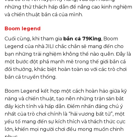
những thử thách hấp dẫn để nâng cao kinh nghiệm
và chiến thuật bắn cá của mình.
Boom legend
Cuối cùng, khi tham gia
bắn cá 79King
, Boom
Legend của nhà JILI chắc chắn sẽ mang đến cho
bạn những trải nghiệm không thể nào quên. Đây là
một bước đột phá mạnh mẽ trong thế giới bắn cá
đổi thưởng, khác biệt hoàn toàn so với các trò chơi
bắn cá truyền thống.
Boom Legend kết hợp một cách hoàn hảo giữa kỹ
năng và chiến thuật, tạo nên những trận săn bắt
đầy kịch tính và hấp dẫn. Điểm nhấn đáng chú ý
nhất của trò chơi chính là “hải vương bất tử”, một
yếu tố mang đến sự kích thích và thách thức cực
lớn, khiến mọi người chơi đều mong muốn chinh
phục.