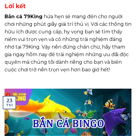
Lời kết
Bắn cá 79King
hứa hẹn sẽ mang đến cho người
chơi những phút giây giải trí thú vị. Với các thông tin
hữu ích được cung cấp, hy vọng bạn sẽ tìm thấy
niềm vui trọn vẹn và có những trải nghiệm đáng
nhớ tại 79King. Vậy nên đừng chần chừ, hãy tham
gia ngay hôm nay để trải nghiệm những ưu đãi độc
quyền mà chúng tôi dành riêng cho bạn và biến
cuộc chơi trở nên trọn vẹn hơn bao giờ hết!
23
Th1