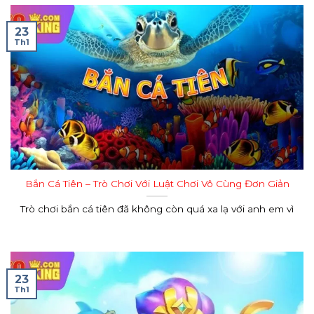
23
Th1
Bắn Cá Tiên – Trò Chơi Với Luật Chơi Vô Cùng Đơn Giản
Trò chơi bắn cá tiên đã không còn quá xa lạ với anh em vì
23
Th1