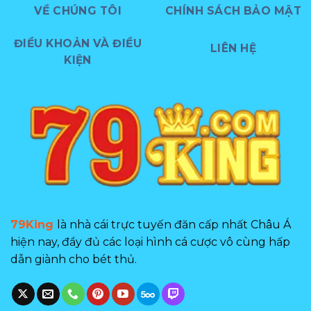
VỀ CHÚNG TÔI
CHÍNH SÁCH BẢO MẬT
đón
thành
viên
ĐIỀU KHOẢN VÀ ĐIỀU
mới
LIÊN HỆ
KIỆN
79King
là nhà cái trực tuyến đăn cấp nhất Châu Á
hiện nay, đầy đủ các loại hình cá cược vô cùng hấp
dẫn giành cho bét thủ.