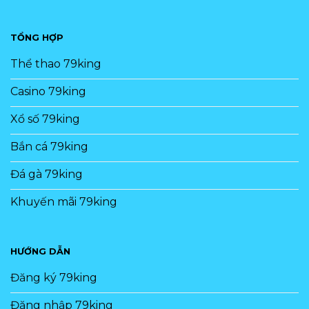
TỔNG HỢP
Thể thao 79king
Casino 79king
Xổ số 79king
Bắn cá 79king
Đá gà 79king
Khuyến mãi 79king
HƯỚNG DẪN
Đăng ký 79king
Đăng nhập 79king