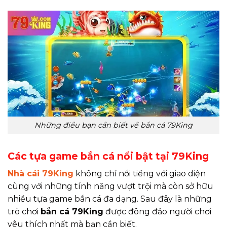
Những điều bạn cần biết về bắn cá 79King
Các tựa game bắn cá nổi bật tại 79King
Nhà cái 79King
không chỉ nổi tiếng với giao diện
cùng với những tính năng vượt trội mà còn sở hữu
nhiều tựa game bắn cá đa dạng. Sau đây là những
trò chơi
bắn cá 79King
được đông đảo người chơi
yêu thích nhất mà bạn cần biết.