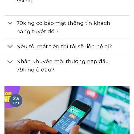
79king.
trực tuyến đầy cạnh tranh.
Hoạt động minh bạch
79king có bảo mật thông tin khách
Đặc biệt hơn, các hoạt động giải trí cá cược của
hàng tuyệt đối?
79king
đều được vận hành, cấp phép từ chính phủ
Costa Rica. Đây là một trong những cơ quan quản lý
Nếu tôi mất tiền thì tôi sẽ liên hệ ai?
uy tín, có tiếng tăm lừng lẫy hàng đầu thế giới.
Chính vì thế mà anh em có thể yên tâm hoàn toàn
Nhận khuyến mãi thưởng nạp đầu
để có những trải nghiệm vui vẻ nhất trong suốt quá
79king ở đâu?
trình giải trí. Sân chơi đảm bảo rằng sẽ luôn vận
hành cổng game hoạt động tuân thủ pháp luật và
bảo mật tối đa cho khách hàng.
23
Tầm nhìn & Giá trị cốt lõi
Th1
Để luôn phát triển đúng hướng, đúng mục tiêu thì
nhà cái đã luôn đề ra các tầm nhìn chiến lược quan
trọng. Đó chính là phải trở thành người bạn đồng
hành đáng tin cậy nhất cho khách hàng của mình.