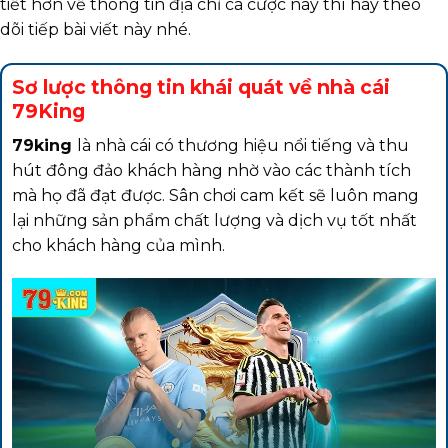
tiết hơn về thông tin địa chỉ cá cược này thì hãy theo
dõi tiếp bài viết này nhé.
Sơ lược thông tin khái quát về nhà cái
79King
79king
là nhà cái có thương hiệu nổi tiếng và thu
hút đông đảo khách hàng nhờ vào các thành tích
mà họ đã đạt được. Sân chơi cam kết sẽ luôn mang
lại những sản phẩm chất lượng và dịch vụ tốt nhất
cho khách hàng của mình.