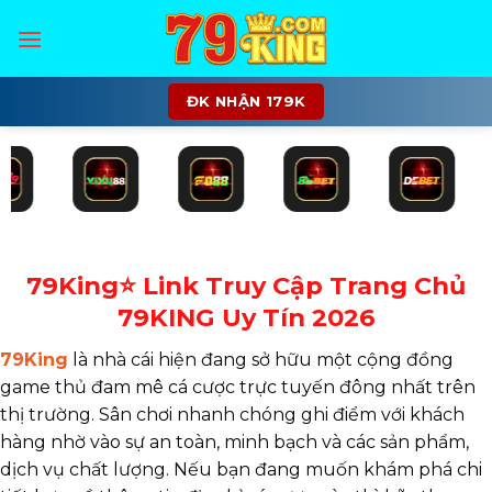
Bỏ
qua
nội
dung
ĐK NHẬN 179K
79King⭐️ Link Truy Cập Trang Chủ
79KING Uy Tín 2026
79King
là nhà cái hiện đang sở hữu một cộng đồng
game thủ đam mê cá cược trực tuyến đông nhất trên
thị trường. Sân chơi nhanh chóng ghi điểm với khách
hàng nhờ vào sự an toàn, minh bạch và các sản phẩm,
dịch vụ chất lượng. Nếu bạn đang muốn khám phá chi