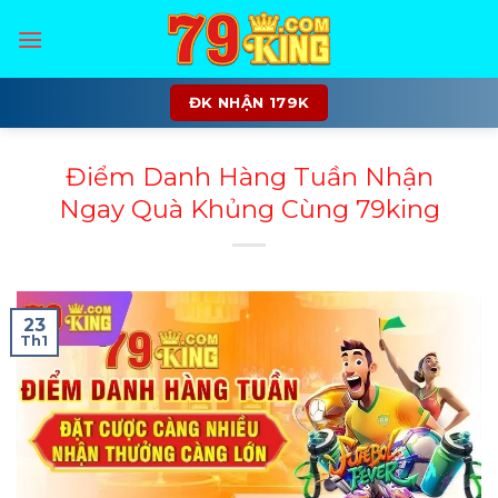
Bỏ
qua
nội
dung
ĐK NHẬN 179K
Điểm Danh Hàng Tuần Nhận
Ngay Quà Khủng Cùng 79king
23
Th1