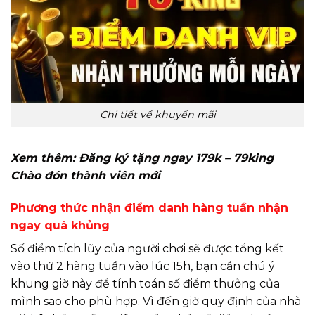
Chi tiết về khuyến mãi
Xem thêm:
Đăng ký tặng ngay 179k – 79king
Chào đón thành viên mới
Phương thức nhận điểm danh hàng tuần nhận
ngay quà khủng
Số điểm tích lũy của người chơi sẽ được tổng kết
vào thứ 2 hàng tuần vào lúc 15h, bạn cần chú ý
khung giờ này để tính toán số điểm thưởng của
mình sao cho phù hợp. Vì đến giờ quy định của nhà