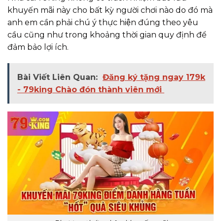
khuyến mãi này cho bất kỳ người chơi nào do đó mà
anh em cần phải chú ý thực hiện đúng theo yêu
cầu cũng như trong khoảng thời gian quy định để
đảm bảo lợi ích.
Bài Viết Liên Quan:
Đăng ký tặng ngay 179k
- 79king Chào đón thành viên mới