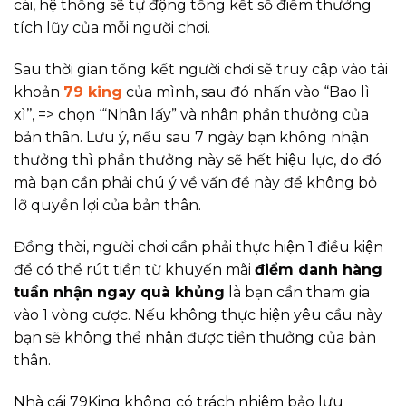
cái, hệ thống sẽ tự động tổng kết số điểm thưởng
tích lũy của mỗi người chơi.
Sau thời gian tổng kết người chơi sẽ truy cập vào tài
khoản
79 king
của mình, sau đó nhấn vào “Bao lì
xì’’, => chọn ‘“Nhận lấy” và nhận phần thưởng của
bản thân. Lưu ý, nếu sau 7 ngày bạn không nhận
thưởng thì phần thưởng này sẽ hết hiệu lực, do đó
mà bạn cần phải chú ý về vấn đề này để không bỏ
lỡ quyền lợi của bản thân.
Đồng thời, người chơi cần phải thực hiện 1 điều kiện
để có thể rút tiền từ khuyến mãi
điểm danh hàng
tuần nhận ngay quà khủng
là bạn cần tham gia
vào 1 vòng cược. Nếu không thực hiện yêu cầu này
bạn sẽ không thể nhận được tiền thưởng của bản
thân.
Nhà cái 79King không có trách nhiệm bảo lưu