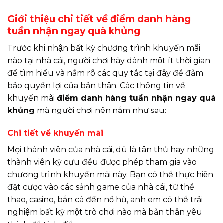
Giới thiệu chi tiết về điểm danh hàng
tuần nhận ngay quà khủng
Trước khi nhận bất kỳ chương trình khuyến mãi
nào tại nhà cái, người chơi hãy dành một ít thời gian
để tìm hiểu và nắm rõ các quy tắc tại đây để đảm
bảo quyền lợi của bản thân. Các thông tin về
khuyến mãi
điểm danh hàng tuần nhận ngay quà
khủng
mà người chơi nên nắm như sau:
Chi tiết về khuyến mãi
Mọi thành viên của nhà cái, dù là tân thủ hay những
thành viên kỳ cựu đều được phép tham gia vào
chương trình khuyến mãi này. Bạn có thể thực hiện
đặt cược vào các sảnh game của nhà cái, từ thể
thao, casino, bắn cá đến nổ hũ, anh em có thể trải
nghiệm bất kỳ một trò chơi nào mà bản thân yêu