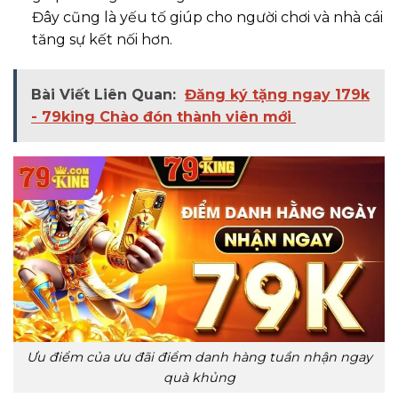
Đây cũng là yếu tố giúp cho người chơi và nhà cái
tăng sự kết nối hơn.
Bài Viết Liên Quan:
Đăng ký tặng ngay 179k
- 79king Chào đón thành viên mới
Ưu điểm của ưu đãi điểm danh hàng tuần nhận ngay
quà khủng