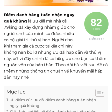
Điểm danh hàng tuần nhận ngay
82
quà khủng
là ưu đãi mà nhà cái
79king đã xây dựng nhằm giúp cho
/ 100
người chơi của mình có được nhiều
Điểm SEO
cơ hội giải trí thú vị hơn. Người chơi
khi tham gia cá cược tại địa chỉ này
không nên bỏ lỡ những ưu đãi hấp dẫn và thú vị
này, bởi vì đây chính là cơ hội giúp cho bạn có thêm
nguồn vốn của bản thân. Theo dõi bài viết sau để có
thêm những thông tin chuẩn về khuyến mãi hấp
dẫn này nhé!
Mục lục
Ưu điểm của ưu đãi điểm danh hàng tuần nhận
ngay quà khủng
Giới thiệu chi tiết về điểm danh hàng tuần nhận