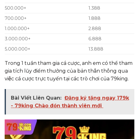
500.000+
1.388
700.000+
1.888
1.000.000+
2.888
3.000.000+
6.888
5.000.000+
13.888
Trong 1 tuần tham gia cá cược, anh em có thể tham
gia tích lũy điểm thưởng của bản thân thông qua
việc cá cược trực tuyến tại các trò chơi của 79king.
Bài Viết Liên Quan:
Đăng ký tặng ngay 179k
- 79king Chào đón thành viên mới