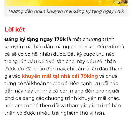
Hướng dẫn nhận khuyến mãi đăng ký tặng ngay 179k
Lời kết
Đăng ký tặng ngay 179k
là một chương trình
khuyến mãi hấp dẫn mà người chơi khi đến với nhà
cái sẽ cơ cơ hội nhận được. Bất kỳ cược thủ nào
trong lần đầu đến với sân chơi này đều sẽ nhận
được ưu đãi chào đón này, chỉ cần là lần đầu tham
gia vào
khuyến mãi tại nhà cái 79king
và chưa
từng có tài khoản trước đó. Bên cạnh ưu đãi hấp
dẫn này này thì nhà cái còn mang đến cho người
chơi đa dạng các chương trình khuyến mãi khác,
anh em có thể theo dõi và tham gia giải trí để bản
thân có được nhiều trải nghiệm thú vị hơn.