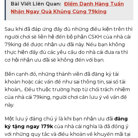
Bài Viết Liên Quan:
Điểm Danh Hàng Tuần
Nhận Ngay Quà Khủng Cùng 79king
Sau khi đã đáp ứng đầy đủ những điều kiện trên thì
người chơi sẽ liên hệ đến bộ phận CSKH của nhà cái
79king để được nhận ưu đãi này. Nếu bạn không
thực hiện đầy đủ các yêu cầu do nhà cái đưa ra thì
cơ hội nhận ưu đãi sẽ không đến với bạn.
Bên cạnh đó, những thành viên đã đăng ký tài
khoản hoặc các vấn đề như sai thông tin, sai số tài
khoản,.. Đều thuộc trường hợp từ chối trách nhiệm
của nhà cái 79king, người chơi cần lưu ý về vấn đề
này.
Một lưu ý đáng chú ý là khi bạn nhận ưu đãi
đăng
ký tặng ngay 179k
của nhà cái nghĩa là đã đồng ý
với những quy tắc và điều khoản về khuyến mãi tại