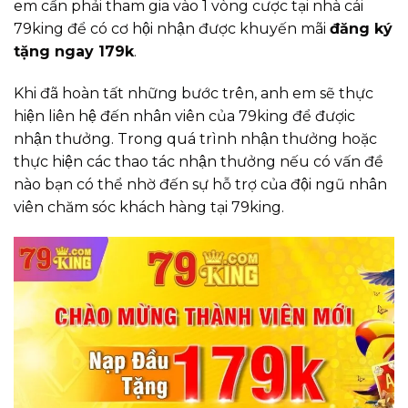
em cần phải tham gia vào 1 vòng cược tại nhà cái
79king để có cơ hội nhận được khuyến mãi
đăng ký
tặng ngay 179k
.
Khi đã hoàn tất những bước trên, anh em sẽ thực
hiện liên hệ đến nhân viên của 79king để đượic
nhận thưởng. Trong quá trình nhận thưởng hoặc
thực hiện các thao tác nhận thưởng nếu có vấn đề
nào bạn có thể nhờ đến sự hỗ trợ của đội ngũ nhân
viên chăm sóc khách hàng tại 79king.