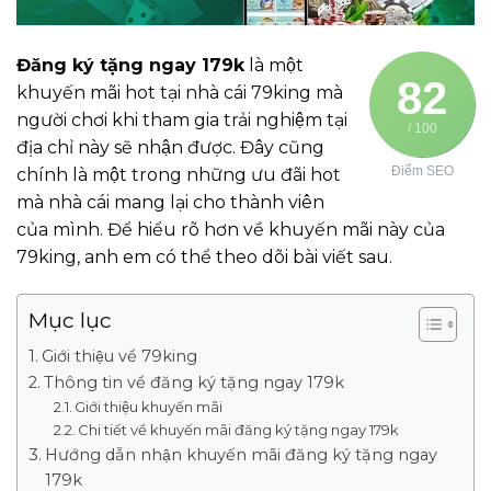
Đăng ký tặng ngay 179k
là một
82
khuyến mãi hot tại nhà cái 79king mà
người chơi khi tham gia trải nghiệm tại
/ 100
địa chỉ này sẽ nhận được. Đây cũng
Điểm SEO
chính là một trong những ưu đãi hot
mà nhà cái mang lại cho thành viên
của mình. Để hiểu rõ hơn về khuyến mãi này của
79king, anh em có thể theo dõi bài viết sau.
Mục lục
Giới thiệu về 79king
Thông tin về đăng ký tặng ngay 179k
Giới thiệu khuyến mãi
Chi tiết về khuyến mãi đăng ký tặng ngay 179k
Hướng dẫn nhận khuyến mãi đăng ký tặng ngay
179k