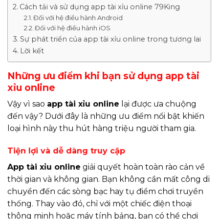
Cách tải và sử dụng app tài xỉu online 79King
Đối với hệ điều hành Android
Đối với hệ điều hành iOS
Sự phát triển của app tài xỉu online trong tương lai
Lời kết
Những ưu điểm khi bạn sử dụng app tài
xỉu online
Vậy vì sao
app tài xỉu online
lại được ưa chuộng
đến vậy? Dưới đây là những ưu điểm nổi bật khiến
loại hình này thu hút hàng triệu người tham gia.
Tiện lợi và dễ dàng truy cập
App tài xỉu online
giải quyết hoàn toàn rào cản về
thời gian và không gian. Bạn không cần mất công di
chuyển đến các sòng bạc hay tụ điểm chơi truyền
thống. Thay vào đó, chỉ với một chiếc điện thoại
thông minh hoặc máy tính bảng, bạn có thể chơi