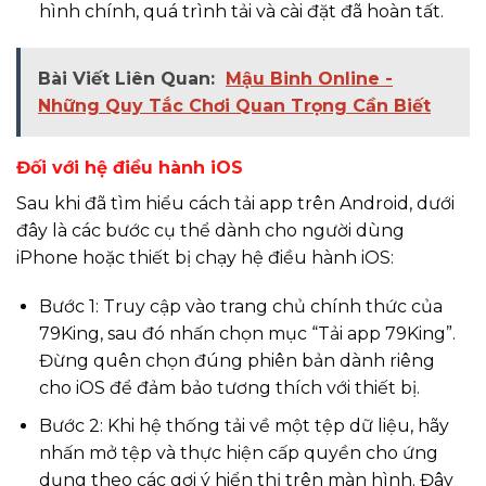
hình chính, quá trình tải và cài đặt đã hoàn tất.
Bài Viết Liên Quan:
Mậu Binh Online -
Những Quy Tắc Chơi Quan Trọng Cần Biết
Đối với hệ điều hành iOS
Sau khi đã tìm hiểu cách tải app trên Android, dưới
đây là các bước cụ thể dành cho người dùng
iPhone hoặc thiết bị chạy hệ điều hành iOS:
Bước 1: Truy cập vào trang chủ chính thức của
79King, sau đó nhấn chọn mục “Tải app 79King”.
Đừng quên chọn đúng phiên bản dành riêng
cho iOS để đảm bảo tương thích với thiết bị.
Bước 2: Khi hệ thống tải về một tệp dữ liệu, hãy
nhấn mở tệp và thực hiện cấp quyền cho ứng
dụng theo các gợi ý hiển thị trên màn hình. Đây