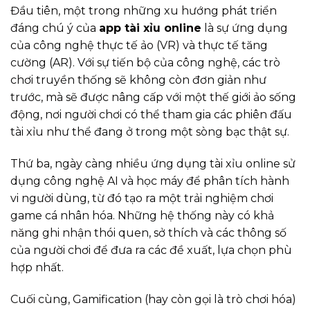
Đầu tiên, một trong những xu hướng phát triển
đáng chú ý của
app tài xỉu online
là sự ứng dụng
của công nghệ thực tế ảo (VR) và thực tế tăng
cường (AR). Với sự tiến bộ của công nghệ, các trò
chơi truyền thống sẽ không còn đơn giản như
trước, mà sẽ được nâng cấp với một thế giới ảo sống
động, nơi người chơi có thể tham gia các phiên đấu
tài xỉu như thể đang ở trong một sòng bạc thật sự.
Thứ ba, ngày càng nhiều ứng dụng tài xỉu online sử
dụng công nghệ AI và học máy để phân tích hành
vi người dùng, từ đó tạo ra một trải nghiệm chơi
game cá nhân hóa. Những hệ thống này có khả
năng ghi nhận thói quen, sở thích và các thông số
của người chơi để đưa ra các đề xuất, lựa chọn phù
hợp nhất.
Cuối cùng, Gamification (hay còn gọi là trò chơi hóa)