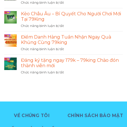
Chức năng bình luận bị tắt
ở
Hướng
Kèo
Dẫn
1/2
Kèo Châu Âu – Bí Quyết Cho Người Chơi Mới
Tân
Là
Binh
Tại 79King
Như
Cách
Chức năng bình luận bị tắt
ở
Thế
Làm
Kèo
Nào
Giàu
Châu
Điểm Danh Hàng Tuần Nhận Ngay Quà
–
Âu
Tìm
Khủng Cùng 79king
–
Hiểu
Chức năng bình luận bị tắt
ở
Bí
Để
Điểm
Quyết
Tăng
Danh
Đăng ký tặng ngay 179k – 79king Chào đón
Cho
Tỷ
Hàng
Người
thành viên mới
Lệ
Tuần
Chơi
Thắng
Chức năng bình luận bị tắt
ở
Nhận
Mới
Đăng
Ngay
Tại
ký
Quà
79King
tặng
Khủng
ngay
Cùng
179k
79king
–
79king
Chào
VỀ CHÚNG TÔI
CHÍNH SÁCH BẢO MẬT
đón
thành
viên