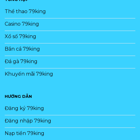
Thể thao 79king
Casino 79king
Xổ số 79king
Bắn cá 79king
Đá gà 79king
Khuyến mãi 79king
HƯỚNG DẪN
Đăng ký 79king
Đăng nhập 79king
Nạp tiền 79king