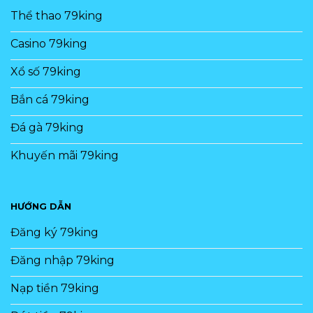
Thể thao 79king
Casino 79king
Xổ số 79king
Bắn cá 79king
Đá gà 79king
Khuyến mãi 79king
HƯỚNG DẪN
Đăng ký 79king
Đăng nhập 79king
Nạp tiền 79king