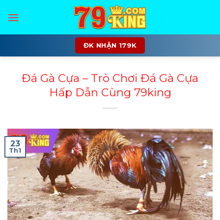
Bỏ
qua
nội
dung
ĐK NHẬN 179K
Đá Gà Cựa – Trò Chơi Đá Gà Cựa
Hấp Dẫn Cùng 79king
23
Th1