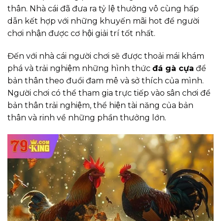
thân. Nhà cái đã đưa ra tỷ lệ thưởng vô cùng hấp
dẫn kết hợp với những khuyến mãi hot để người
chơi nhận được cơ hội giải trí tốt nhất.
Đến với nhà cái người chơi sẽ được thoải mái khám
phá và trải nghiệm những hình thức
đá gà cựa
để
bản thân theo đuổi đam mê và sở thích của mình.
Người chơi có thể tham gia trực tiếp vào sân chơi để
bản thân trải nghiệm, thể hiện tài năng của bản
thân và rinh về những phần thưởng lớn.