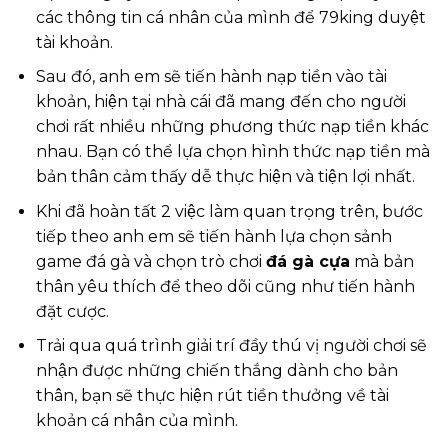
các thông tin cá nhân của mình để 79king duyệt
tài khoản.
Sau đó, anh em sẽ tiến hành nạp tiền vào tài
khoản, hiện tại nhà cái đã mang đến cho người
chơi rất nhiều những phương thức nạp tiền khác
nhau. Bạn có thể lựa chọn hình thức nạp tiền mà
bản thân cảm thấy dễ thực hiện và tiện lợi nhất.
Khi đã hoàn tất 2 việc làm quan trọng trên, bước
tiếp theo anh em sẽ tiến hành lựa chọn sảnh
game đá gà và chọn trò chơi
đá gà cựa
mà bản
thân yêu thích để theo dõi cũng như tiến hành
đặt cược.
Trải qua quá trình giải trí đầy thú vị người chơi sẽ
nhận được những chiến thắng dành cho bản
thân, bạn sẽ thực hiện rút tiền thưởng về tài
khoản cá nhân của mình.