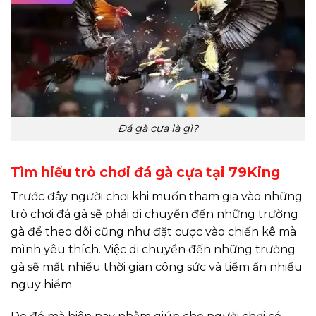
Đá gà cựa là gì?
Tìm hiểu trò chơi đá gà cựa tại 79King
Trước đây người chơi khi muốn tham gia vào những
trò chơi đá gà sẽ phải di chuyển đến những trường
gà để theo dõi cũng như đặt cược vào chiến kê mà
mình yêu thích. Việc di chuyển đến những trường
gà sẽ mất nhiều thời gian công sức và tiềm ẩn nhiều
nguy hiểm.