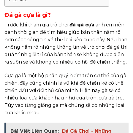
Đá gà cựa là gì?
Trước khi tham gia trò chơi
đá gà cựa
anh em nên
dành thời gian để tìm hiểu giúp bản thân nắm rõ
hơn các thông tin về thể loại kèo cược này. Nếu bạn
không nắm rõ những thông tin về trò chơi đá gà thì
quá trình giải trí của bản thân sẽ không được diễn
ra suôn sẻ và không có nhiều cơ hội để chiến thắng.
Cựa gà là một bộ phận quý hiếm trên cơ thể của gà
chiến, đây cũng chính là vũ khí để chiến kê có thể
chiến đấu với đối thủ của mình. Hiện nay gà sẽ có
nhiều loại cựa khác nhau như cựa tròn, cựa gà tre,..
Tùy vào từng giống gà mà chúng sẽ có những loại
cựa khác nhau.
Bài Viết Liên Quan:
Đá Gà Chọi - Những