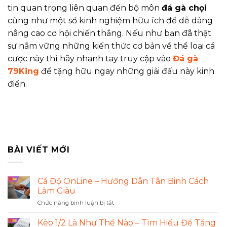
tin quan trọng liên quan đến bộ môn
đá gà chọi
cũng như một số kinh nghiệm hữu ích để dễ dàng
nâng cao cơ hội chiến thắng. Nếu như bạn đã thật
sự nắm vững những kiến thức cơ bản về thể loại cá
cược này thì hãy nhanh tay truy cập vào
Đá gà
79King
để tặng hữu ngay những giải đấu này kinh
điển.
BÀI VIẾT MỚI
Cá Độ OnLine – Hướng Dẫn Tân Binh Cách
Làm Giàu
Chức năng bình luận bị tắt
ở
Cá
Độ
Kèo 1/2 Là Như Thế Nào – Tìm Hiểu Để Tăng