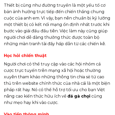
Thiết bị cũng như đường truyền là một yếu tố cơ
bản ảnh hưởng trực tiếp đến chiến thắng chung
cuộc của anh em. Vì vậy, bạn nên chuẩn bị kỹ lưỡng
một thiết bị có kết nối mạng ổn định nhất trước khi
bước vào giải đấu đầu tiên. Việc làm này cũng giúp
người chơi dễ dàng thưởng thức được toàn bộ
những màn tranh tài đầy hấp dẫn từ các chiến kê.
Học hỏi chiến thuật
Người chơi có thể truy cập vào các hội nhóm cá
cược trực tuyến trên mạng xã hội hoặc thường
xuyên tham khảo những thông tin chia sẻ từ cao
thủ trên website chính thức của nhà cái là một biện
pháp rất hay. Nó có thể hỗ trợ tối ưu cho bạn Việt
nâng cao kiến thức hữu ích về
đá gà chọi
cũng
như mẹo hay khi vào cược.
Vào tiền thông minh