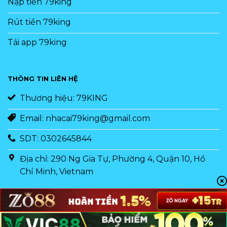
Nạp tiền 79king
Rút tiền 79king
Tải app 79king
THÔNG TIN LIÊN HỆ
Thương hiệu: 79KING
Email:
nhacai79king@gmail.com
SDT: 0302645844
Địa chỉ: 290 Ng Gia Tự, Phường 4, Quận 10, Hồ
Chí Minh, Vietnam