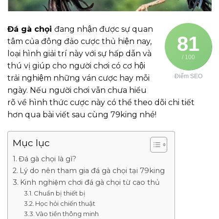
Đá gà chọi
đang nhận được sự quan
81
tâm của đông đảo cược thủ hiện nay,
loại hình giải trí này với sự hấp dẫn và
/ 100
thú vị giúp cho người chơi có cơ hội
Điểm SEO
trải nghiệm những ván cược hay mỗi
ngày. Nếu người chơi vẫn chưa hiểu
rõ về hình thức cược này có thể theo dõi chi tiết
hơn qua bài viết sau cùng 79king nhé!
Mục lục
Đá gà chọi là gì?
Lý do nên tham gia đá gà chọi tại 79king
Kinh nghiệm chơi đá gà chọi từ cao thủ
Chuẩn bị thiết bị
Học hỏi chiến thuật
Vào tiền thông minh