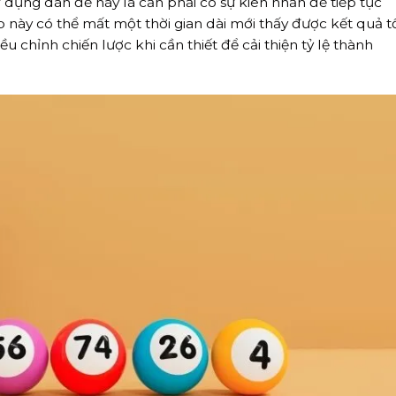
ử dụng dàn đề này là cần phải có sự kiên nhẫn để tiếp tục
này có thể mất một thời gian dài mới thấy được kết quả tố
ều chỉnh chiến lược khi cần thiết để cải thiện tỷ lệ thành