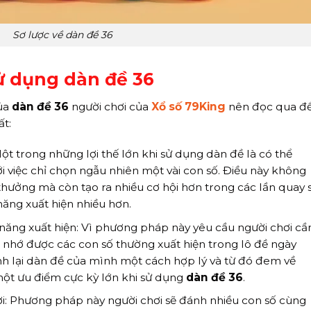
Sơ lược về dàn đề 36
ử dụng dàn đề 36
của
dàn đề 36
người chơi của
Xổ số 79King
nên đọc qua đ
ất:
ột trong những lợi thế lớn khi sử dụng dàn đề là có thể
i việc chỉ chọn ngẫu nhiên một vài con số. Điều này không
thưởng mà còn tạo ra nhiều cơ hội hơn trong các lần quay 
năng xuất hiện nhiều hơn.
năng xuất hiện: Vì phương pháp này yêu cầu người chơi cầ
hi nhớ được các con số thường xuất hiện trong lô đề ngày
nh lại dàn đề của mình một cách hợp lý và từ đó đem về
một ưu điểm cực kỳ lớn khi sử dụng
dàn đề 36
.
ơi: Phương pháp này người chơi sẽ đánh nhiều con số cùng