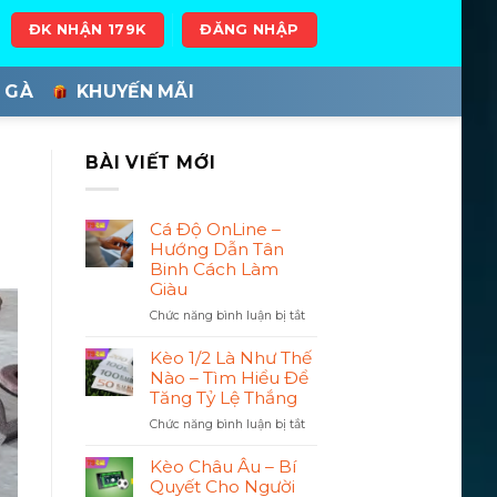
ĐK NHẬN 179K
ĐĂNG NHẬP
 GÀ
KHUYẾN MÃI
BÀI VIẾT MỚI
Cá Độ OnLine –
Hướng Dẫn Tân
Binh Cách Làm
Giàu
Chức năng bình luận bị tắt
ở
Cá
Độ
Kèo 1/2 Là Như Thế
OnLine
Nào – Tìm Hiểu Để
–
Tăng Tỷ Lệ Thắng
Hướng
Chức năng bình luận bị tắt
ở
Dẫn
Kèo
Tân
1/2
Kèo Châu Âu – Bí
Binh
Là
Quyết Cho Người
Cách