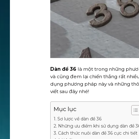
Dàn đề 36
là một trong những phươ
và cũng đem lại chiến thắng rất nhiề
dụng phương pháp này và những thông
viết sau đây nhé!
Mục lục
Sơ lược về dàn đề 36
Những ưu điểm khi sử dụng dàn đề 3
Cách thức nuôi dàn đề 36 cực chi tiết