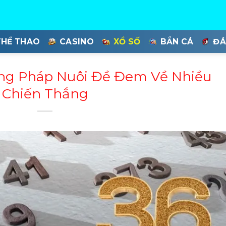
THỂ THAO
CASINO
XỔ SỐ
BẮN CÁ
ĐÁ
ng Pháp Nuôi Đề Đem Về Nhiều
Chiến Thắng