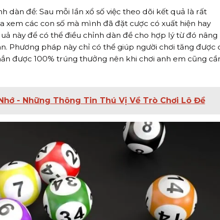
h dàn đề: Sau mỗi lần xổ số việc theo dõi kết quả là rất
ra xem các con số mà mình đã đặt cược có xuất hiện hay
uả này để có thể điều chỉnh dàn đề cho hợp lý từ đó nâng
ân. Phương pháp này chỉ có thể giúp người chơi tăng được 
hắn được 100% trúng thưởng nên khi chơi anh em cũng cầ
Nhớ - Những Thông Tin Thú Vị Về Trò Chơi Lô Đề