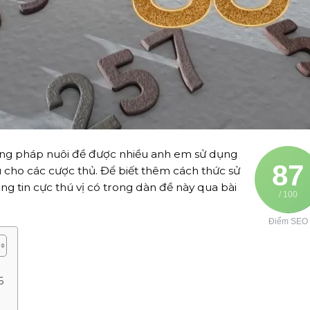
ng pháp nuôi đề được nhiều anh em sử dụng
87
u cho các cược thủ. Để biết thêm cách thức sử
 tin cực thú vị có trong dàn đề này qua bài
/ 100
Điểm SEO
6