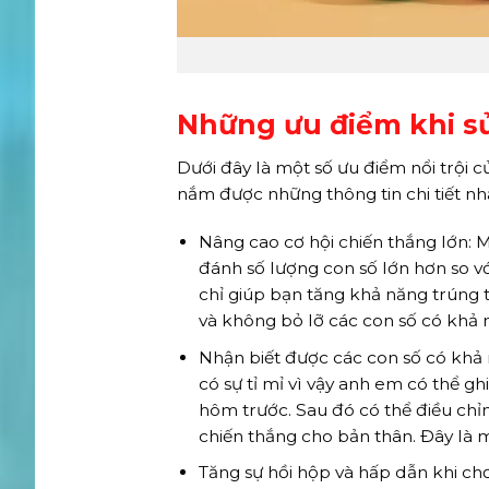
Những ưu điểm khi s
Dưới đây là một số ưu điểm nổi trội 
nắm được những thông tin chi tiết nh
Nâng cao cơ hội chiến thắng lớn: M
đánh số lượng con số lớn hơn so vớ
chỉ giúp bạn tăng khả năng trúng 
và không bỏ lỡ các con số có khả 
Nhận biết được các con số có khả 
có sự tỉ mỉ vì vậy anh em có thể g
hôm trước. Sau đó có thể điều chỉ
chiến thắng cho bản thân. Đây là 
Tăng sự hồi hộp và hấp dẫn khi ch