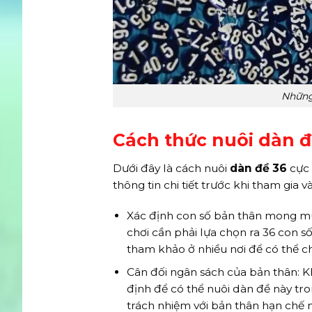
Những
Cách thức nuôi dàn đề
Dưới đây là cách nuôi
dàn đề 36
cực 
thông tin chi tiết trước khi tham gia v
Xác định con số bản thân mong muố
chơi cần phải lựa chọn ra 36 con s
tham khảo ở nhiều nơi để có thể c
Cân đối ngân sách của bản thân: K
định để có thể nuôi dàn đề này tro
trách nhiệm với bản thân hạn chế