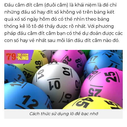
Đầu câm đít câm (đuôi câm) là khái niệm là để chỉ
những đầu số hay đít số không về trên bảng kết
quả xổ số ngày hôm đó có thể nhìn theo bảng
thống kê lô tô để thấy được rõ nhất. Với phương
pháp đầu câm đít câm bạn có thể dự đoán được các
con số hay về nhất sau mỗi lần đầu đít câm nào đó.
Cách thức sử dụng lô đề bạc nhớ