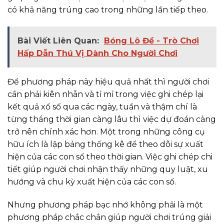
có khả năng trúng cao trong những lần tiếp theo.
Bài Viết Liên Quan:
Bóng Lô Đề - Trò Chơi
Hấp Dẫn Thú Vị Dành Cho Người Chơi
Để phương pháp này hiệu quả nhất thì người chơi
cần phải kiên nhẫn và tỉ mỉ trong việc ghi chép lại
kết quả xổ số qua các ngày, tuần và thậm chí là
từng tháng thời gian càng lâu thì việc dự đoán càng
trở nên chính xác hơn. Một trong những công cụ
hữu ích là lập bảng thống kê để theo dõi sự xuất
hiện của các con số theo thời gian. Việc ghi chép chi
tiết giúp người chơi nhận thấy những quy luật, xu
hướng và chu kỳ xuất hiện của các con số.
Nhưng phương pháp bạc nhớ không phải là một
phương pháp chắc chắn giúp người chơi trúng giải