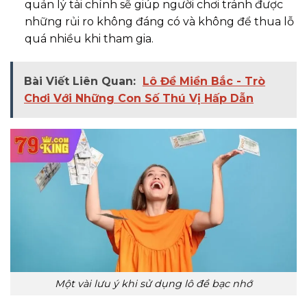
quản lý tài chính sẽ giúp người chơi tránh được
những rủi ro không đáng có và không để thua lỗ
quá nhiều khi tham gia.
Bài Viết Liên Quan:
Lô Đề Miền Bắc - Trò
Chơi Với Những Con Số Thú Vị Hấp Dẫn
Một vài lưu ý khi sử dụng lô đề bạc nhớ