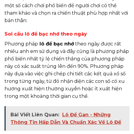
một số cách chơi phổ biến để người chơi có thể
tham khảo và chọn ra chiến thuật phù hợp nhất với
bản thân:
Soi cầu lô đề bạc nhớ theo ngày
Phương pháp
lô đề bạc nhớ
theo ngày được rất
nhiều anh em sử dụng và đây cũng là phương pháp
phổ biến nhất tỷ lệ chiến thắng của phương pháp
này có xác suất trúng lên đến 90%. Phương pháp
này dựa vào việc ghi chép chi tiết các kết quả xổ số
trong từng ngày, từ đó nhận diện các con số có xu
hướng xuất hiện thường xuyên hoặc ít xuất hiện
trong một khoảng thời gian cụ thể.
Bài Viết Liên Quan:
Lô Đề Gan - Những
Thông Tin Hấp Dẫn Và Chuẩn Xác Về Lô Đề